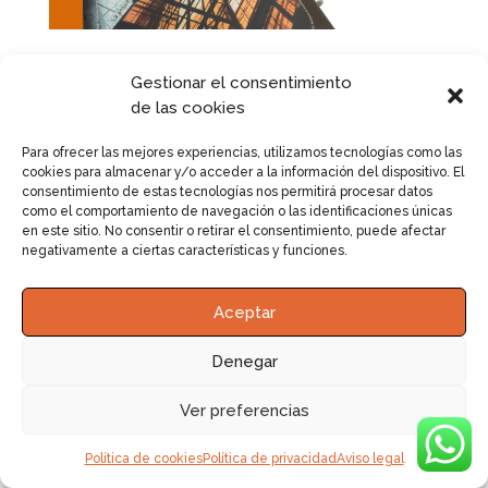
Gestionar el consentimiento
¡Confía en mí y en mi
de las cookies
capacidad!
Para ofrecer las mejores experiencias, utilizamos tecnologías como las
cookies para almacenar y/o acceder a la información del dispositivo. El
consentimiento de estas tecnologías nos permitirá procesar datos
contacta conmigo
como el comportamiento de navegación o las identificaciones únicas
en este sitio. No consentir o retirar el consentimiento, puede afectar
negativamente a ciertas características y funciones.
Aceptar
Denegar
Ver preferencias
Política de cookies
Política de privacidad
Aviso legal
Colegiado 583 COAATCR